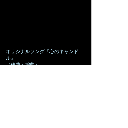
​オリジナルソング『心のキャンド
ル』
（作曲・編曲）